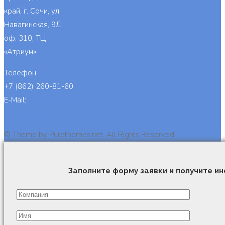
край, г. Сочи, ул.
Навагинская, 9Д,
оф. 310, ТЦ
«Атриум»
Телефон:
+7 (862) 260-81-60
E-Mail:
info@cb-bs.org
Задать вопрос
© Theme by Purethemes.net. All Rights Reserved.
Заполните форму заявки и получите 