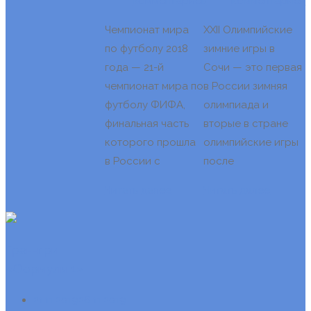
комментариев
комментариев
Чемпионат мира
XXII Олимпийские
по футболу 2018
зимние игры в
года — 21-й
Сочи — это первая
чемпионат мира по
в России зимняя
футболу ФИФА,
олимпиада и
финальная часть
вторые в стране
которого прошла
олимпийские игры
в России с
после
Читать далее
Читать далее
Гран-при
«Формулы 1»
21.11.2019
26.11.2019