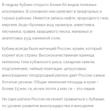
В недрах Кубани открыто более 60 видов полезных
ископаемых. В основном они залегают в предгорных и
горных районах. Имеются запасы нефти, природного газа,
мергеля, йодо-бромных вод, мрамора, известняка,
песчаника, гравия, кварцевого песка, железных и
апатитовых руд, каменной соли.
Кубань всегда была житницей России, краем, который
кормит всю страну. Высококачественная пшеница,
миллионы тонн кубанского риса, сахарная свекла,
подсолнечник, чайные плантации, цитрусовые,
виноградники: плодородный регион дает России самые
богатые урожаи. Общая земельная площадь в крае –
более 7,5 млн. га, из них почти 4 млн. га – это пашня.
Ни один регион России не может сравниться с Кубанью
по уровню развития виноградарства и виноделия.