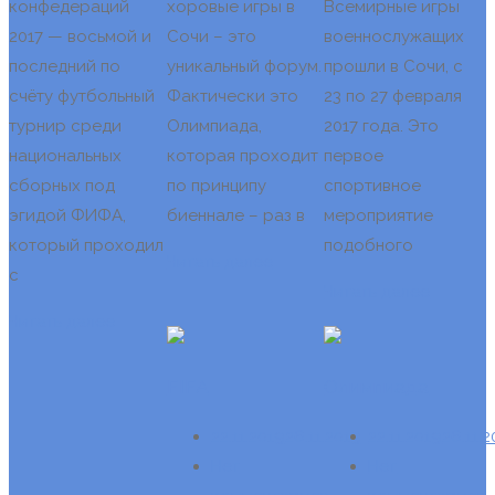
конфедераций
хоровые игры в
Всемирные игры
2017 — восьмой и
Сочи – это
военнослужащих
последний по
уникальный форум.
прошли в Сочи, с
счёту футбольный
Фактически это
23 по 27 февраля
турнир среди
Олимпиада,
2017 года. Это
национальных
которая проходит
первое
сборных под
по принципу
спортивное
эгидой ФИФА,
биеннале – раз в
мероприятие
который проходил
подобного
Читать далее
с
Читать далее
Читать далее
FIFA
Олимпиада
22.11.2019
26.11.2019
22.11.2019
26.11.
Нет
Нет