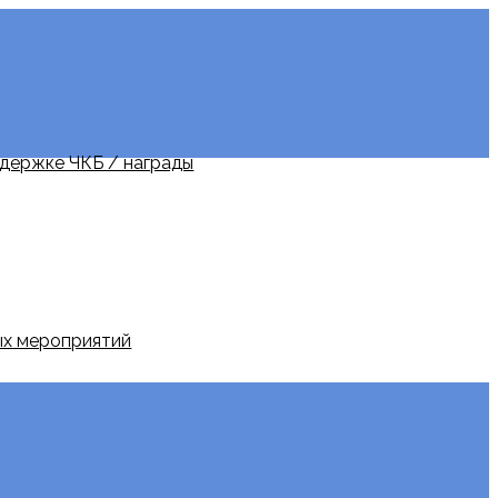
держке ЧКБ / награды
ых мероприятий