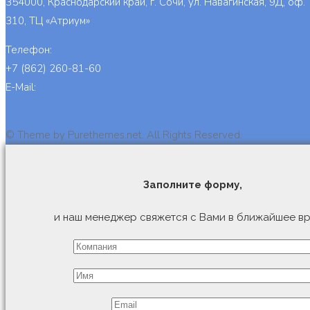
354000, Краснодарский край, г. Сочи, ул. Навагинская, 9Д, оф.
310, ТЦ «Атриум»
Телефон:
+7 (862) 260-81-60
E-Mail:
info@cb-bs.org
Задать вопрос
© Theme by Purethemes.net. All Rights Reserved.
Заполните форму,
и наш менеджер свяжется с Вами в ближайшее вр