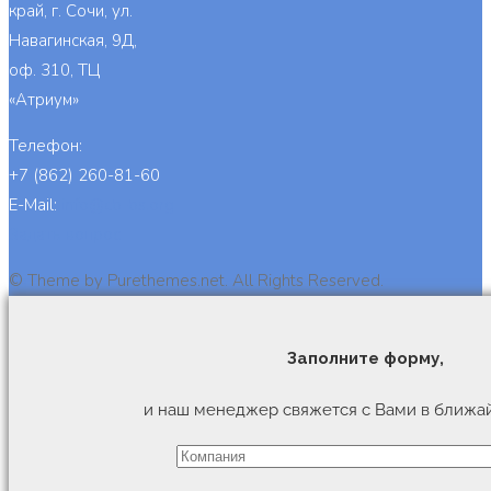
край, г. Сочи, ул.
Навагинская, 9Д,
оф. 310, ТЦ
«Атриум»
Телефон:
+7 (862) 260-81-60
E-Mail:
info@cb-bs.org
Задать вопрос
© Theme by Purethemes.net. All Rights Reserved.
Заполните форму,
и наш менеджер свяжется с Вами в ближа