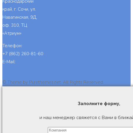
Краснодарский
край, г. Сочи, ул.
Навагинская, 9Д,
оф. 310, ТЦ
«Атриум»
Телефон:
+7 (862) 260-81-60
E-Mail:
info@cb-bs.org
Задать вопрос
© Theme by Purethemes.net. All Rights Reserved.
Заполните форму,
и наш менеджер свяжется с Вами в ближа