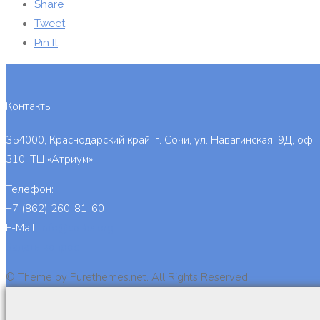
Share
Tweet
Pin It
Контакты
354000, Краснодарский край, г. Сочи, ул. Навагинская, 9Д, оф.
310, ТЦ «Атриум»
Телефон:
+7 (862) 260-81-60
E-Mail:
info@cb-bs.org
Задать вопрос
© Theme by Purethemes.net. All Rights Reserved.