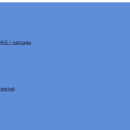
ЧКБ / награды
риятий