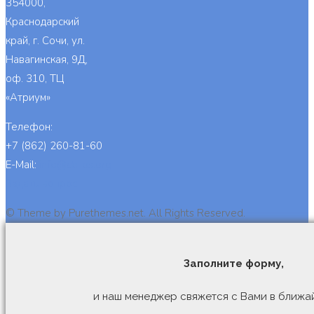
354000,
Краснодарский
край, г. Сочи, ул.
Навагинская, 9Д,
оф. 310, ТЦ
«Атриум»
Телефон:
+7 (862) 260-81-60
E-Mail:
info@cb-bs.org
Задать вопрос
© Theme by Purethemes.net. All Rights Reserved.
Заполните форму,
и наш менеджер свяжется с Вами в ближа