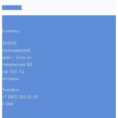
Заполнить
Контакты
354000,
Краснодарский
край, г. Сочи, ул.
Навагинская, 9Д,
оф. 310, ТЦ
«Атриум»
Телефон:
+7 (862) 260-81-60
E-Mail:
info@cb-bs.org
Задать вопрос