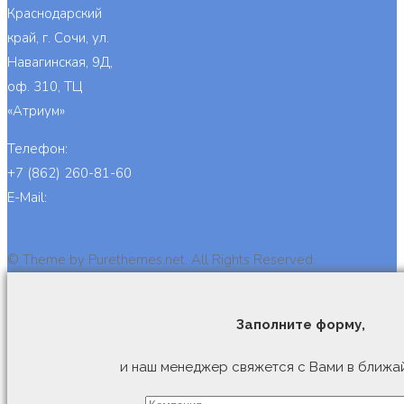
Краснодарский
край, г. Сочи, ул.
Навагинская, 9Д,
оф. 310, ТЦ
«Атриум»
Телефон:
+7 (862) 260-81-60
E-Mail:
info@cb-bs.org
Задать вопрос
© Theme by Purethemes.net. All Rights Reserved.
Заполните форму,
и наш менеджер свяжется с Вами в ближа