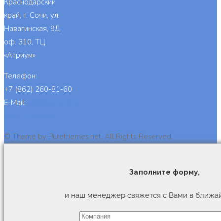
Краснодарский
край, г. Сочи, ул.
Навагинская, 9Д,
оф. 310, ТЦ
«Атриум»
Телефон:
+7 (862) 260-81-60
E-Mail:
info@cb-bs.org
Задать вопрос
© Theme by Purethemes.net. All Rights Reserved.
Заполните форму,
и наш менеджер свяжется с Вами в ближа