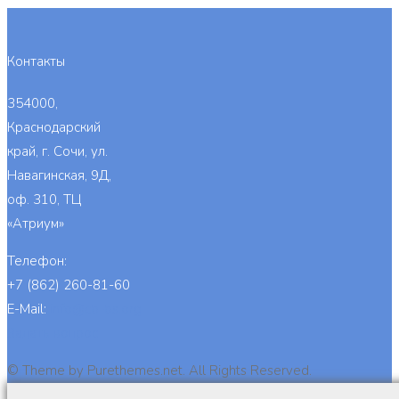
Контакты
354000,
Краснодарский
край, г. Сочи, ул.
Навагинская, 9Д,
оф. 310, ТЦ
«Атриум»
Телефон:
+7 (862) 260-81-60
E-Mail:
info@cb-bs.org
Задать вопрос
© Theme by Purethemes.net. All Rights Reserved.