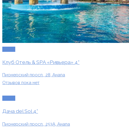
Отели
Клуб Отель & SPA «Ривьера» 4*
Пионерский просп., 28, Анапа
Отзывов пока нет
Отели
Дача del Sol 4*
Пионерский просп., 253А, Анапа