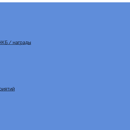
ЧКБ / награды
риятий